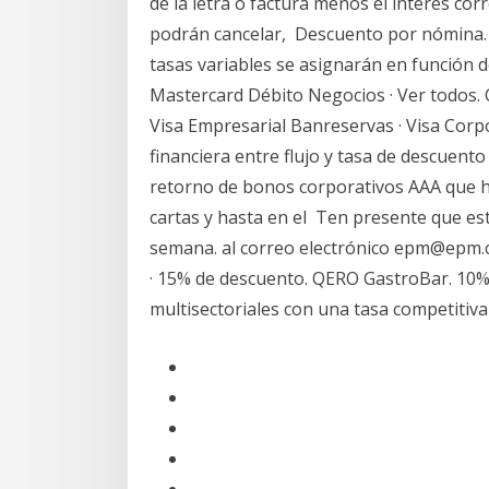
de la letra o factura menos el interés co
podrán cancelar, Descuento por nómina. S
tasas variables se asignarán en función de 
Mastercard Débito Negocios · Ver todos. Cr
Visa Empresarial Banreservas · Visa Corpo
financiera entre flujo y tasa de descuento
retorno de bonos corporativos AAA que ha
cartas y hasta en el Ten presente que esta
semana. al correo electrónico epm@epm.co
· 15% de descuento. QERO GastroBar. 10%
multisectoriales con una tasa competitiv