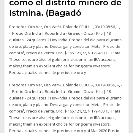
como el distrito minero de
Istmina. (Bagadó
Precio/oz. Oro Var, Oro Var%. Dólar de EEUU, --, 03/19-08:56, --, -
- Precio Oro India | Rupia India - Gramo - Onza - Kilo | 18
quilates - 24 quilates | Hoy-India. Precios del día para el gramo
de oro, plata y platino. Descargar y consultar: Metal, Precio de
compra¹, Precio de venta. Oro, $ 165.121,72, $ 179.480,13. Plata
These coins are also eligible for inclusion in an IRA account,
making them an excellent choice for long-term investors.
Reciba actualizaciones de precios de oro y
Precio/oz. Oro Var, Oro Var%. Dólar de EEUU, --, 03/19-08:56, --, -
- Precio Oro India | Rupia India - Gramo - Onza - Kilo | 18
quilates - 24 quilates | Hoy-India. Precios del día para el gramo
de oro, plata y platino. Descargar y consultar: Metal, Precio de
compra¹, Precio de venta. Oro, $ 165.121,72, $ 179.480,13. Plata
These coins are also eligible for inclusion in an IRA account,
making them an excellent choice for long-term investors.
Reciba actualizaciones de precios de oro y 4 Mar 2020 Precio