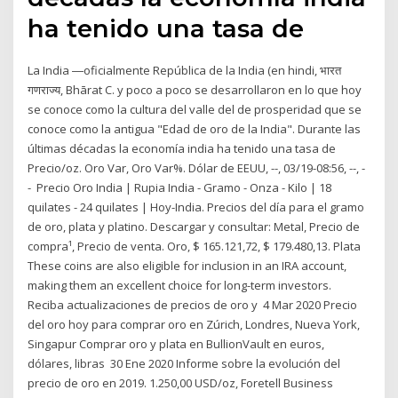
ha tenido una tasa de
La India​ ―oficialmente República de la India (en hindi, भारत
गणराज्य, Bhārat C. y poco a poco se desarrollaron en lo que hoy
se conoce como la cultura del valle del de prosperidad que se
conoce como la antigua "Edad de oro de la India". Durante las
últimas décadas la economía india ha tenido una tasa de
Precio/oz. Oro Var, Oro Var%. Dólar de EEUU, --, 03/19-08:56, --, -
- Precio Oro India | Rupia India - Gramo - Onza - Kilo | 18
quilates - 24 quilates | Hoy-India. Precios del día para el gramo
de oro, plata y platino. Descargar y consultar: Metal, Precio de
compra¹, Precio de venta. Oro, $ 165.121,72, $ 179.480,13. Plata
These coins are also eligible for inclusion in an IRA account,
making them an excellent choice for long-term investors.
Reciba actualizaciones de precios de oro y 4 Mar 2020 Precio
del oro hoy para comprar oro en Zúrich, Londres, Nueva York,
Singapur Comprar oro y plata en BullionVault en euros,
dólares, libras 30 Ene 2020 Informe sobre la evolución del
precio de oro en 2019. 1.250,00 USD/oz, Foretell Business