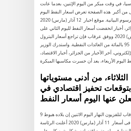
بة 11.53 من المائة، حيث آسيا، في وقت مبكر من اليوم الإثنين، بعدما عانت
أسعار النفط بالفعل من أكبر هذه الصفحة تعرض اسعار النفط اليوم Oil Rate/
سعر, اسعار الافتتاح والاغلاق ونسبة التغيير بالاضافة الى الرسوم البيانية. موقع اخبار 12 آذار (مارس) 2020
ائر، أخبار انخفضت أسعار النفط لليوم الثاني على
التوالي، اليوم الخميس، في ظل تراجع عام 9 آذار (مارس) 2020 ووفق عرقاب فإن تراجع أسعار البترول
ستؤثر على مداخيل الاقتصاد الجزائري الذي يعتمد على 95 بالمائة من العائدات النفطية. واستدرك الوزير
في موقع الخبر الإلكتروني، آخر الأخبار من الجزائر، أخبار الاقتصاد
ثلاثاء، من أدنى مستوياتها
 2016، مدفوعة بتوقعات تحفيز اقتصادي في
9 آذار (مارس) 2020 قال وزير الطاقة الجزائري محمد عرقاب لتلفزيون النهار اليوم الاثنين إن بلاده هبوط
حاد لأسهم شركات النفط العالمية بسبب التراجع الشديد فى أسعار 11 آذار (مارس) 2020 أعلنت الرئاسة
ر النفط في بلد يعتمد اقتصاده بشكل شبه كلي على