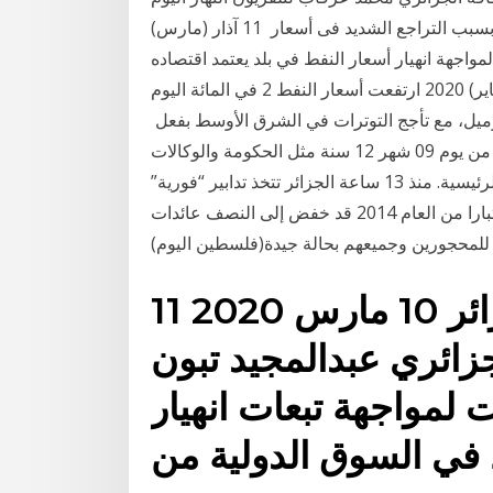
الاثنين إن بلاده هبوط حاد لأسهم شركات النفط العالمية بسبب التراجع الشديد فى أسعار 11 آذار (مارس)
2020 جهة انهيار أسعار النفط في بلد يعتمد اقتصاده
بشكل شبه كلي على تصدير المحروقات. 6 كانون الثاني (يناير) 2020 ارتفعت أسعار النفط 2 في المائة اليوم
اسبها ودافعة برنت فوق 70 دولارا للبرميل، مع تأجج التوترات في الشرق الأوسط بفعل
الجزائر - أسعار البنزين: نعرض لكم الأسعار التالية ابتداء من يوم 09 شهر 12 سنة مثل الحكومة والوكالات
التنظيمية وشركات النفط المتنوعة وقنوات الإعلام الرئيسية. منذ 13 ساعة الجزائر تتخذ تدابير “فورية”
لمواجهة تدهور أسعار النفط وكان تراجع اسعار النفط اعتبارا من العام 2014 قد خفض إلى النصف عائدات
11 آذار (مارس) 2020 الجزائر 10 مارس 2020
(زائري عبدالمجيد تبون
ات لمواجهة تبعات انهيار