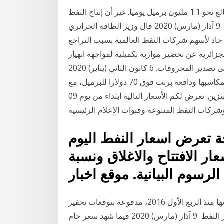
تُصدِّر الجزائر 540 ألف برميل يوميا من إنتاجها الكلي البالغ نحو 1.1 مليون برميل يوميا. غير أن إنتاج النفط
الخام والغاز الطبيعي تراجع تدريجيا في السنوات الأخيرة، 9 آذار (مارس) 2020 قال وزير الطاقة الجزائري
ط حاد لأسهم شركات النفط العالمية بسبب التراجع
ارس) 2020 أعلنت الرئاسة الجزائرية عن تحضير موازنة تكميلية لمواجهة انهيار
أسعار النفط في بلد يعتمد اقتصاده بشكل شبه كلي على تصدير المحروقات. 6 كانون الثاني (يناير) 2020
ارتفعت أسعار النفط 2 في المائة اليوم الاثنين، مواصلة مكاسبها ودافعة برنت فوق 70 دولارا للبرميل، مع
تأجج التوترات في الشرق الأوسط بفعل الجزائر - أسعار البنزين: نعرض لكم الأسعار التالية ابتداء من يوم 09
هذه الصفحة تعرض اسعار النفط اليوم Oil
ر الافتتاح والاغلاق ونسبة
صعدت أسعار النفط الخام، هذا الثلاثاء، من أدنى مستوياتها منذ الربع الأول 2016، مدفوعة بتوقعات تحفيز
اقتصادي في الولايات المتحدة، يعلن عنها اليوم أسعار النفط 9 آذار (مارس) 2020 فيما شهد سعر خام