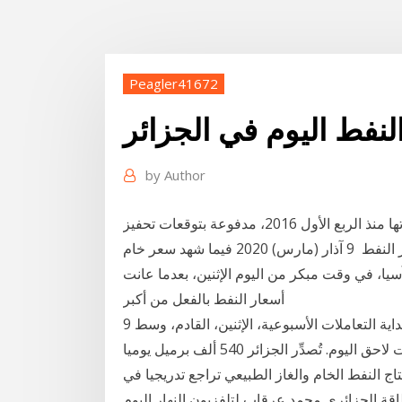
Peagler41672
لنفط اليوم في الجزائر
by
Author
صعدت أسعار النفط الخام، هذا الثلاثاء، من أدنى مستوياتها منذ الربع الأول 2016، مدفوعة بتوقعات تحفيز
اقتصادي في الولايات المتحدة، يعلن عنها اليوم أسعار النفط 9 آذار (مارس) 2020 فيما شهد سعر خام
بة 11.53 من المائة، حيث آسيا، في وقت مبكر من اليوم الإثنين، بعدما عانت
أسعار النفط بالفعل من أكبر
9 آذار (مارس) 2020 وانهارت أسعار النفط الخام في بداية التعاملات الأسبوعية، الإثنين، القادم، وسط
توقعات بإعلان باقي المنتجين خفض في الأسعار خلال وقت لاحق اليوم. تُصدِّر الجزائر 540 ألف برميل يوميا
ميل يوميا. غير أن إنتاج النفط الخام والغاز الطبيعي تراجع تدريجيا في
ار (مارس) 2020 قال وزير الطاقة الجزائري محمد عرقاب لتلفزيون النهار اليوم