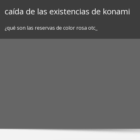
Skip
caída de las existencias de konami
to
content
¿qué son las reservas de color rosa otc_