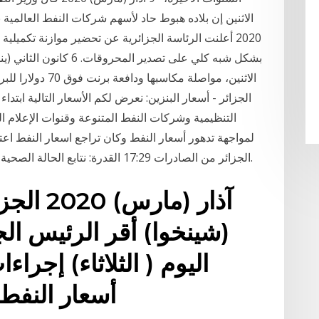
أعلنت الرئاسة الجزائرية عن تحضير موازنة تكميلية لموا
الاثنين، مواصلة مك
الجزائر من الصادرات 17:29 القدرة: نتابع الحالة الصحية للمحجورين وجميعهم بحالة جيدة(فلسطين اليوم).
شينخوا) أقر الرئيس الج
اليوم ( الثلاثاء) إجراء
أسعار النفط في السوق الدولية من