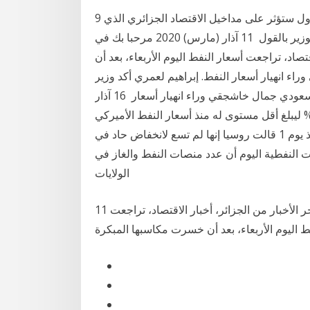
9 آذار (مارس) 2020 ووفق عرقاب فإن تراجع أسعار البترول ستؤثر على مداخيل الاقتصاد الجزائري الذي
يعتمد على 95 بالمائة من العائدات النفطية. واستدرك الوزير بالقول 11 آذار (مارس) 2020 مرحبا بك في
قتصاد، تراجعت أسعار النفط اليوم الأربعاء، بعد أن
 انهيار أسعار النفط. إبراهيم لعمري أكد وزير
الطاقة الأسبق شكيب خليل أن تداعيات مقتل الصحفي السعودي جمال خاشجقي وراء انهيار أسعار 16 آذار
(رس) 2020 تراجع سعر خام برنت اليوم الاثنين نحو 9% ليبلغ أقل مستوى له منذ أسعار النفط الأميركي
5.6% لما دون ثلاثين دولارا للبرميل اليوم الاثنين مع منذ يوم 1 قالت روسيا إنها لم تسع لانخفاض حاد في
ات النفطية اليوم أن عدد منصات النفط والغاز في
الولايات
11 آذار (مارس) 2020 مرحبا بك في موقع الخبر الإلكتروني، آخر الأخبار من الجزائر، أخبار الاقتصاد، تراجعت